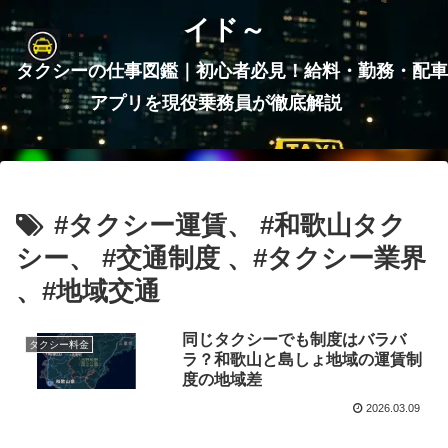
イド～
タクシーの仕事図鑑｜初心者必見！給料・勤務・配車
アプリを現役乗務員が徹底解説
#タクシー運賃、 #和歌山タク
シー、 #交通制度 、#タクシー業界
、#地域交通
同じタクシーでも制度はバラバ
タクシー料金
ラ？和歌山と島しょ地域の運賃制
度の地域差
2026.03.09