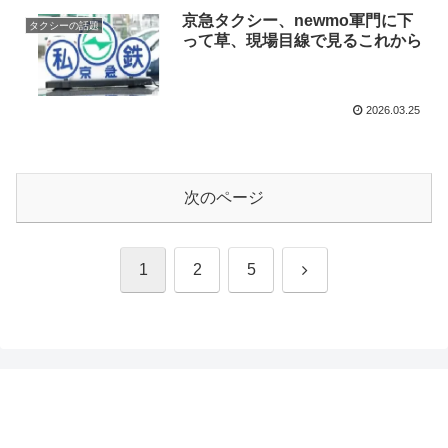
京急タクシー、newmo軍門に下
タクシーの話題
って草、現場目線で見るこれから
2026.03.25
次のページ
次
1
2
5
へ
タクシーの仕事図鑑｜初心者必見！給料・勤務・配
車アプリを現役乗務員が徹底解説