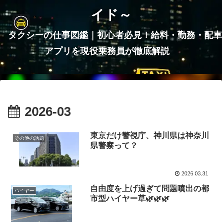
イド～
タクシーの仕事図鑑｜初心者必見！給料・勤務・配車
アプリを現役乗務員が徹底解説
2026-03
東京だけ警視庁、神川県は神奈川
その他の話題
県警察って？
2026.03.31
自由度を上げ過ぎて問題噴出の都
ハイヤー
市型ハイヤー草🌿🌿🌿