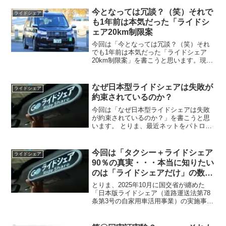
今となっては冗談？（笑）それで
ライドシェア
も1年前は本気だった「ライドシ
ェア20km制限案
今回は「今となっては冗談？（笑）それ
でも1年前は本気だった「ライドシェア
20km制限案」を書こうと思います。現在
の日本版ライドシェア界隈は１年目と違
い、大分落ち着きを見せている様です
が、今から約２年前の１月の日経の記事
なぜ日本型ライドシェアは失敗が
ライドシェア
には、ライドシェア「1...
約束されているのか？
今回は「なぜ日本型ライドシェアは失敗
が約束されているのか？」を書こうと思
います。 とりま、最近ネットをパトロー
ルしていても以前ほどいや、ほゞほゞ日
本型ライドシェアの記事を見なくなりま
した（苦笑）。😱ライドシェアの１つの
今回は「タクシー＋ライドシェア
ライドシェア
日本型ライドシェアは当...
90％の真実・・・本当に知りたい
のは「ライドシェアだけ」の数字
です。
とりま、2025年10月に国交省が纏めた
「日本版ライドシェア（道路運送法第78
条第3号の自家用車活用事業）の実施事業
者数」というデータが有ります。これは
全国で日本型ライドシェア事業の詳細を
纏めた物になります。下に東京と区別