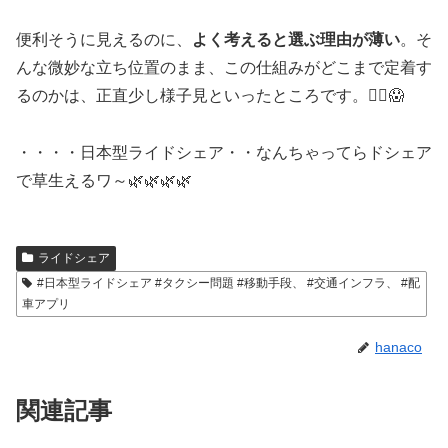
便利そうに見えるのに、
よく考えると選ぶ理由が薄い
。そ
んな微妙な立ち位置のまま、この仕組みがどこまで定着す
るのかは、正直少し様子見といったところです。🤷‍♀️😱
・・・・日本型ライドシェア・・なんちゃってらドシェア
で草生えるワ～🌿🌿🌿🌿
ライドシェア
#日本型ライドシェア #タクシー問題 #移動手段、 #交通インフラ、 #配
車アプリ
hanaco
関連記事