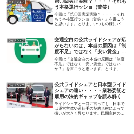
第〇回実証実験？・・・・それも
ライドシェア
区・武三地区のデー...
う本格運行ッショ（苦笑）
今回は「第〇回実証実験？・・・・それ
もう本格運行ッショ（苦笑）」を書こう
と思います。とりま、いつもの様にパト
ロールをしていると、千葉県の袖ケ浦で
デマンド型乗合送迎サービス が長浦地
区での本格運行を開始します、と言う記
交通空白の公共ライドシェアが広
ライドシェア
事をみつけました。この「...
がらないのは、本当の原因は「制
度不足」ではなく「安い賃金」で
はないか？
今回は「交通空白の本当の原因は「制度
不足」ではなく「安い賃金」ではない
か？」を書こうと思います。とりま、最
近ライドシェアと言えば日本型ライドシ
ェアのニュースより公共ライドシェアの
方が圧倒的にニュースになります。最近
公共ライドシェアと日本型ライド
ライドシェア
やたらと「交通空白」という...
シェアの違い・・・・業務委託と
雇用の法的ギャップを読み解く
ライドシェアと一口に言っても、日本で
は運営主体や運転手の契約形態によって
扱いが大きく異なります。民間主体の
「日本型ライドシェア」と自治体主体の
「公共ライドシェア」では、一見すると
同じサービスのように見えても、法律上
の扱いや雇用・業務委託のル...