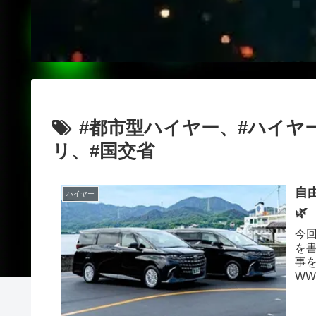
#都市型ハイヤー、#ハイヤ
リ、#国交省
自
ハイヤー
🌿
今
を
事
WW
す。