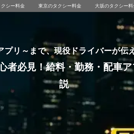
タクシー料金
東京のタクシー料金
大坂のタクシー料
アプリ～まで、現役ドライバーが伝
心者必見！給料・勤務・配車ア
説