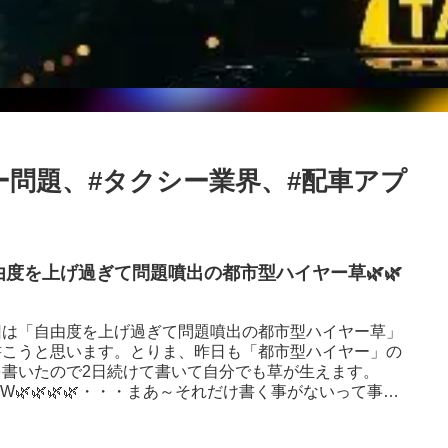
ー問題、#タクシー業界、#配車アプ
由度を上げ過ぎて問題噴出の都市型ハイヤー草🌿🌿
回は「自由度を上げ過ぎて問題噴出の都市型ハイヤー草」
書こうと思います。とりま、昨日も「都市型ハイヤー」の
を書いたので2日続けて書いて自分でも草が生えます。
W🌿🌿🌿🌿・・・まあ～それだけ書く事がないって事で
（苦笑）昨日も書いた様...