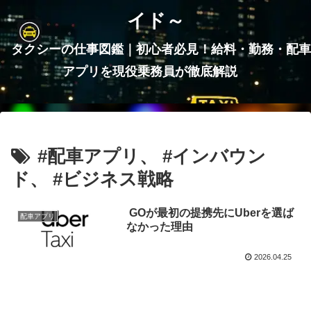
イド～
タクシーの仕事図鑑｜初心者必見！給料・勤務・配車
アプリを現役乗務員が徹底解説
#配車アプリ、 #インバウン
ド、 #ビジネス戦略
GOが最初の提携先にUberを選ば
配車アプリ
なかった理由
2026.04.25