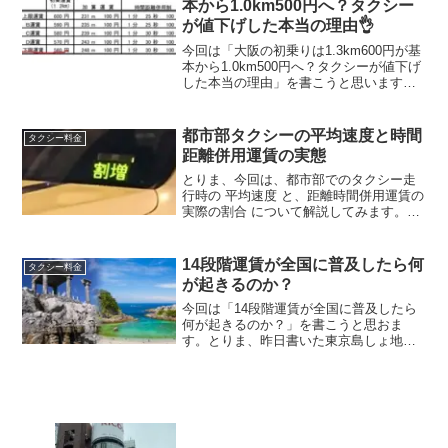
本から1.0km500円へ？タクシー
が値下げした本当の理由👌
今回は「大阪の初乗りは1.3km600円が基
本から1.0km500円へ？タクシーが値下げ
した本当の理由」を書こうと思います。
とりま、大阪府域のタクシー料金は2023
年5月31日に改訂され初乗り料が金普通車
1,040ｍで600円、加算料金は2...
都市部タクシーの平均速度と時間
タクシー料金
距離併用運賃の実態
とりま、今回は、都市部でのタクシー走
行時の 平均速度 と、距離時間併用運賃の
実際の割合 について解説してみます。普
段乗っているだけだと意外と気づかない
ポイントです。【幹線道路6kmの平均速
度は？】まず理論上の計算です。幹線道
14段階運賃が全国に普及したら何
タクシー料金
路で以下の条件...
が起きるのか？
今回は「14段階運賃が全国に普及したら
何が起きるのか？」を書こうと思おま
す。とりま、昨日書いた東京島しょ地区
で公示された「14段階のタクシー運賃」
は、一部地域の特殊事例として見れば理
解できる側面があります。しかし本当に
考えるべきなのは、万一...