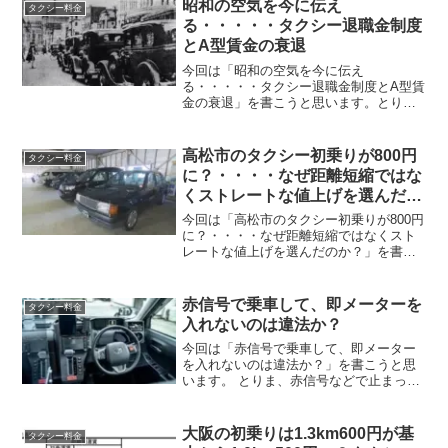
昭和の空気を今に伝え
タクシー料金
る・・・・・タクシー退職金制度
とA型賃金の衰退
今回は「昭和の空気を今に伝え
る・・・・・タクシー退職金制度とA型賃
金の衰退」を書こうと思います。とり
ま、自分が今の会社に入ったころ、勤続
30年の大先輩から、「昔はタクシーも良
かったんだよ、自分の兄貴は同じ会社で
高松市のタクシー初乗りが800円
タクシー料金
勤務していて止める時に退職金が...
に？・・・・なぜ距離短縮ではな
くストレートな値上げを選んだの
か？
今回は「高松市のタクシー初乗りが800円
に？・・・・なぜ距離短縮ではなくスト
レートな値上げを選んだのか？」を書こ
うと思います。とりま、ネットで見てい
たら高松市のタクシー事業者２社が、県
内のタクシー運賃の値上げを国に要請
赤信号で乗車して、即メーターを
タクシー料金
し、その内容が普通車タ...
入れないのは違法か？
今回は「赤信号で乗車して、即メーター
を入れないのは違法か？」を書こうと思
います。 とりま、赤信号などで止まって
いる時、コンコンロ窓を叩かれ「いいす
か？」と聞かれて乗せた乗務員の方は多
いと思います。殆どの乗務員はメーター
大阪の初乗りは1.3km600円が基
タクシー料金
の乗車ボタンを押すのは...