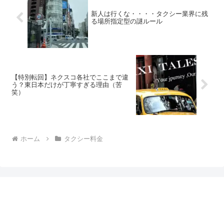
新人は行くな・・・・タクシー業界に残
る場所指定型の謎ルール
【特別転回】ネクスコ各社でここまで違
う？東日本だけが丁寧すぎる理由（苦
笑）
ホーム
タクシー料金
タクシーの仕事図鑑｜初心者必見！給料・勤務・配
車アプリを現役乗務員が徹底解説