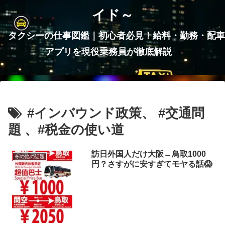
イド～
タクシーの仕事図鑑｜初心者必見！給料・勤務・配車
アプリを現役乗務員が徹底解説
#インバウンド政策、 #交通問
題 、#税金の使い道
訪日外国人だけ大阪→鳥取1000
その他の話題
円？さすがに安すぎてモヤる話😱