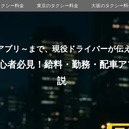
タクシー料金
東京のタクシー料金
大坂のタクシー料
アプリ～まで、現役ドライバーが伝
心者必見！給料・勤務・配車ア
説