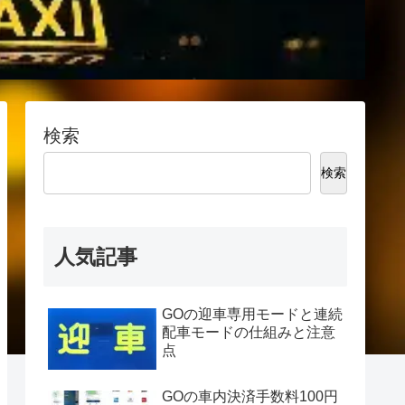
検索
検索
人気記事
GOの迎車専用モードと連続
配車モードの仕組みと注意
点
GOの車内決済手数料100円