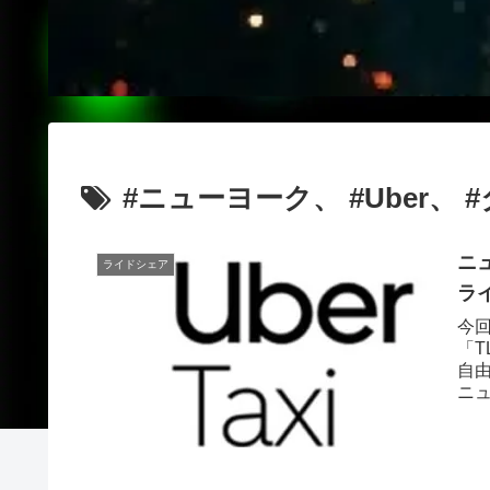
#ニューヨーク、 #Uber、
ニ
ライドシェア
ラ
今
「
自
ニ
され