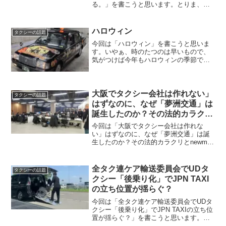
る。」を書こうと思います。とりま、株
式会社シニアジョブによると、シニア向
け求人の平均年収は675万円だそうす。
「ほ～う、シニアでもまだまだ稼げるん
ハロウィン
タクシーの話題
だな」と思うかもし...
今回は「ハロウィン」を書こうと思いま
す。いやぁ、時のたつのは早いもので、
気がつけば今年もハロウィンの季節です
ネ～。自分にとってハロウィンと言え
ば、渋谷や川崎での「仮装祭り」のイメ
ージが真っ先に浮かびます。要は、あの
「仮装して街を歩く祭り」で...
大阪でタクシー会社は作れない」
タクシーの話題
はずなのに、なぜ「夢洲交通」は
誕生したのか？その法的カラクリ
とnewmoの勝算
今回は「大阪でタクシー会社は作れな
い」はずなのに、なぜ「夢洲交通」は誕
生したのか？その法的カラクリとnewmo
の勝算」を書こうと思います。とりま、
タクシー業界に詳しい人ほど、大阪での
「タクシーの新会社設立」＝夢洲交通と
全タク連ケア輸送委員会でUDタ
タクシーの話題
いうニュースを聞いて「...
クシー「後乗り化」でJPN TAXI
の立ち位置が揺らぐ？
今回は「全タク連ケア輸送委員会でUDタ
クシー「後乗り化」でJPN TAXIの立ち位
置が揺らぐ？」を書こうと思います。と
りま、最近、全国ハイヤー・タクシー連