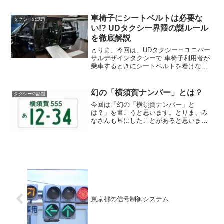
合会のケア輸送委員会が、「UD（ユニバ
ーサルデザイン）タクシーを後乗りタイ
車椅子にシートベルトは必要な
タクシーの話題
プに移行する...
い!? UDタクシー界隈の謎ルール
を徹底解説
とりま、今回は、UDタクシー＝ユニバー
サルデザインタクシーで 車椅子利用者が
乗車するときにシートベルトを着けなく
てもいい理由 について解説し様と思いま
す。「シートベルト義務が免除!?」と聞
くと安全面で不安になりますが、国交省
幻の「横須賀ナンバー」とは？
タクシーの話題
の通達では法律上...
今回は「幻の「横須賀ナンバー」と
は？」を書こうと思います。とりま、み
なさんも耳にしたことがあると思います
が、「ご当地ナンバー」とうナンバープ
レートがあり、これは自動車のナンバー
プレートに新たな地域名を表示できる制
度のことです。国土交通省が2...
東京都の信号制御システム