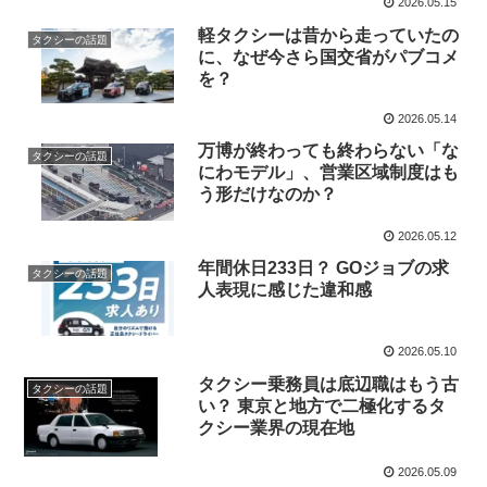
2026.05.15
軽タクシーは昔から走っていたの
タクシーの話題
に、なぜ今さら国交省がパブコメ
を？
2026.05.14
万博が終わっても終わらない「な
タクシーの話題
にわモデル」、営業区域制度はも
う形だけなのか？
2026.05.12
年間休日233日？ GOジョブの求
タクシーの話題
人表現に感じた違和感
2026.05.10
タクシー乗務員は底辺職はもう古
タクシーの話題
い？ 東京と地方で二極化するタ
クシー業界の現在地
2026.05.09