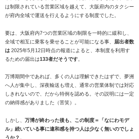
は制限されている営業区域を越えて、大阪府内のタクシー
が府内全域で運送を行えるようにする制度でした。
要は、大阪府内7つの営業区域の制限を一時的に緩和し、
全域で相互に乗客を乗せることが可能になる事、
届出者数
は
2025年5月12日時点の報道によると、本制度を利用す
るための届出は
133者だそうです
。
万博期間中であれば、多くの人は理解できたはずで、夢洲
へ人が集中し、深夜輸送も増え、通常の営業体制では対応
しきれないので、だから特例を認める。その説明には一定
の納得感がありました（苦笑）。
しかし、
万博が終わった後も、この制度＝「なにわモデ
ル」続いている事に違和感を持つ人は少なく無いのでしょ
うか？
。