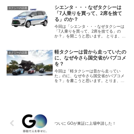
乗務員が東京の道路について語るなんて
お門違いって言われれば...
シエンタ・・・なぜタクシーは
タクシーの話題
「7人乗りを買って、2席を捨て
る」のか？
今回は「シエンタ・・・なぜタクシーは
「7人乗りを買って、2席を捨てる」の
か？」を開こうと思います。 とりま、最
近とヨタの７人乗りのシエンタがアルフ
ァードやベルファイアと同じ「特定大型
車」で運行していて、シエンタがて？っ
軽タクシーは昔から走っていたの
タクシーの話題
て事を書きました。 東...
に、なぜ今さら国交省がパブコメ
を？
今回は「軽タクシーは昔から走ってい
た」のに、なぜ今さら国交省がパブコメ
を？」を書こうと思います。とりま、今
から約3年前の2022年に京都のMKが日産
自動車の軽電気自動車『日産サクラ』が
京都府でタクシー運行を開始した事と、
2024年箱根町など...
ついに GOが東証に上場申請した！