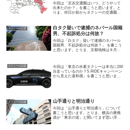
今回は「京浜交通圏はいつ、どうやって
出来たのか？」を書こうと思います。と
りま、何日か前からタクシーの交通圏の
事を書いていますが、東京特別区・武三
地区の武蔵野市と三鷹市が同じ交通圏に
なった事までの意味は分かりまあした
白タク疑いで逮捕のネパール国籍
タクシーの話題
が、自分が勤務する京浜交通...
男、不起訴処分は何故？
今回は「白タク」疑いで逮捕のネパール
国籍男、不起訴処分は何故？」 を書こう
と思います。とりま、京都地検は８月７
日、白タク行為＝無許可のタクシー営業
を行ったとして道路運送法違反の疑いで
逮捕された大阪府豊中市のネパール国籍
今回は「東京の水素タクシーは本当に200
タクシーの話題
の男４６才を不起訴処分...
台走っているのか？S.RIDEキャンペーン
から見えた違和感」を書こうと思いま
す。とりま、2025年9月3日に東京都は、
燃料電池自動車≓水素自動車を採用した
商用交通機関など「水素を使う」取り組
みを加速さ...
山手通りと明治通り
タクシーの話題
今回は「山手通りと明治通り」について
書こうと思います。とりま、横浜の乗務
員が「東京の道」と聞いてまず思い浮か
ぶのが、この2本なんですよね。・・・・
いや、自分だけかもですが（笑）横浜の