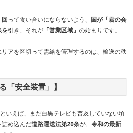
り回って食い合いにならないよう、
国が「君の会
線を
引き、それが
「営業区域」
の始まりです。
エリアを区切って需給を管理するのは、輸送の秩
。
る「安全装置」】
年といえば、まだ白黒テレビも普及していない頃
を詰め込んだ
道路運送法第20条
が、
令和の最新