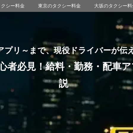
タクシー料金
東京のタクシー料金
大坂のタクシー料
アプリ～まで、現役ドライバーが伝
心者必見！給料・勤務・配車ア
説