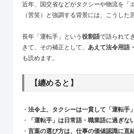
近年、国交省などがタクシーや物流を「
（苦笑）と強調する背景には、こうした
長年「運転手」という
役割語
で語られて
きて、その補正として、
あえて法令用語
も読めます。
【纏めると】
・
法令上、タクシーは一貫して「運転手
・
「運転手」は日常語・職業語に過ぎな
・
言葉の選び方は、仕事の価値認識に直