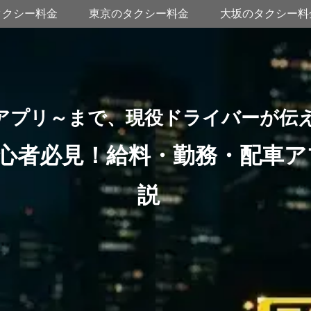
タクシー料金
東京のタクシー料金
大坂のタクシー料
アプリ～まで、現役ドライバーが伝
心者必見！給料・勤務・配車ア
説