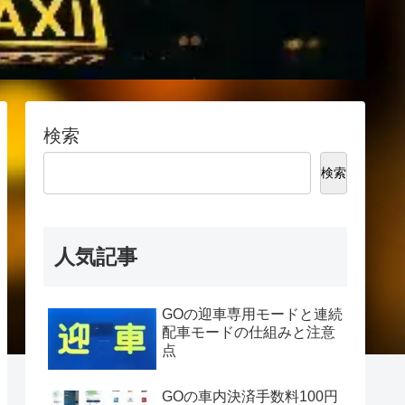
検索
検索
人気記事
GOの迎車専用モードと連続
配車モードの仕組みと注意
点
GOの車内決済手数料100円